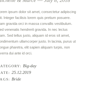
ichelle & Marce ― July 8, 2018
orem ipsum dolor sit amet, consectetur adipiscing
lit. Integer facilisis lorem quis pretium posuere.
am gravida orci in massa convallis vestibulum.
ed venenatis hendrerit gravida. In nec lectus
iam. Sed tellus justo, aliquam id eros sit amet,
ondimentum ullamcorper justo. In lacinia, purus ut
ongue pharetra, elit sapien aliquam turpis, non
iverra dui ante id orci.
Big-day
CATEGORY:
25.12.2019
ATE:
Bride
AGS: