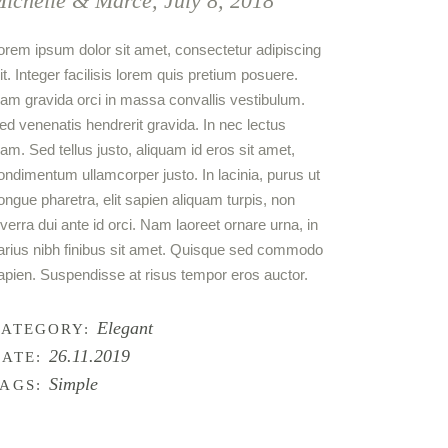
ichelle & Marce, July 8, 2018
orem ipsum dolor sit amet, consectetur adipiscing
lit. Integer facilisis lorem quis pretium posuere.
am gravida orci in massa convallis vestibulum.
ed venenatis hendrerit gravida. In nec lectus
iam. Sed tellus justo, aliquam id eros sit amet,
ondimentum ullamcorper justo. In lacinia, purus ut
ongue pharetra, elit sapien aliquam turpis, non
iverra dui ante id orci. Nam laoreet ornare urna, in
arius nibh finibus sit amet. Quisque sed commodo
apien. Suspendisse at risus tempor eros auctor.
Elegant
CATEGORY:
26.11.2019
ATE:
Simple
AGS: