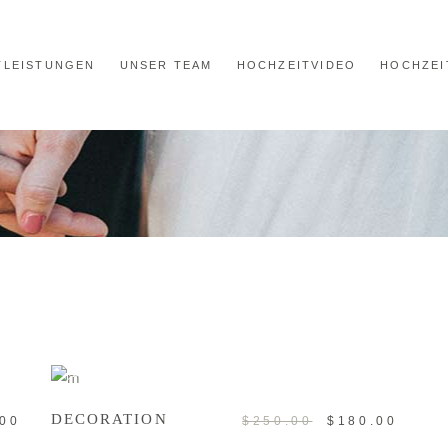
TLEISTUNGEN
UNSER TEAM
HOCHZEITVIDEO
HOCHZEI
ADD TO CART
Sale
DECORATION
.00
$
250.00
$
180.00