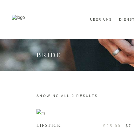
ÜBER UNS
DIENS
BRIDE
SHOWING ALL 2 RESULTS
ADD TO CART
Sale
LIPSTICK
$
25.00
$
7