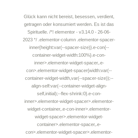
Glück kann nicht bereist, besessen, verdient,
getragen oder konsumiert werden. Es ist das
Spirituelle. /*! elementor - v3.14.0 - 26-06-
2023 */ .elementor-column .elementor-spacer-
inner{height:var(--spacer-size)}.e-con{--
container-widget-width:100%}.e-con-
inner>.elementor-widget-spacer,.e-
con>.elementor-widget-spacer{width:var(--
container-widget-width,var(--spacer-size));--
align-self:var(--container-widget-align-
self,initial);--flex-shrink:0}.e-con-
inner>.elementor-widget-spacer>.elementor-
widget-container,.e-con-inner>.elementor-
widget-spacer>.elementor-widget-
container>.elementor-spacer,.e-
con>.elementor-widget-spacer>.elementor-